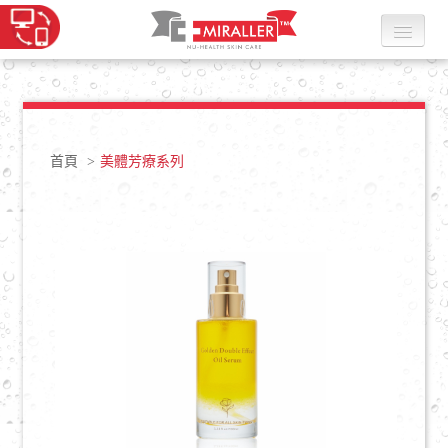
最新消息
品牌簡介
首頁
>
美體芳療系列
產品介紹
問題肌膚截擊計畫
全效健康肌膚系列
柔嫩修護系列
保濕抗老系列
植萃賦活系列