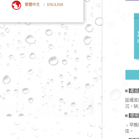
繁體中文
/
ENGLISH
◙
產品
延緩皮
沉、缺
◙
使用
﹥早睌
佳。