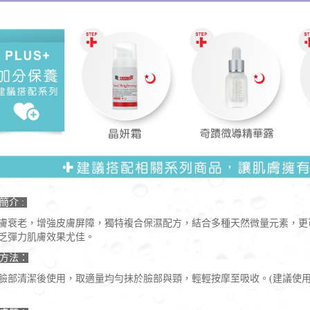
簡介 :
膚衰老，增強皮膚屏障，獨特複合保濕配方，結合多種天然微量元素，更
乏彈力肌膚效果尤佳。
方法：
臉部清潔後使用，取適量均勻抺於臉部與頸，輕輕按摩至吸收。(建議使用前