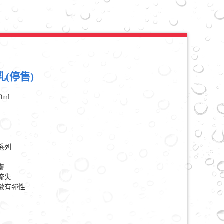
(停售)
0ml
系列
膚
流失
緻有彈性