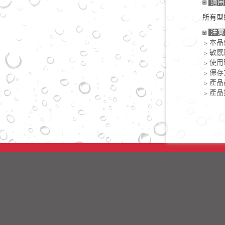
◙
適用
所有型
◙
注意
﹥本品
﹥敏感
﹥使用
﹥保存
﹥產品
﹥產品