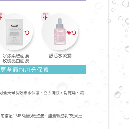
可全天候長效鎖水保濕、立即撫紋，對乾燥、黯
搭配” MES隱形微整液、能量微整乳”效果更