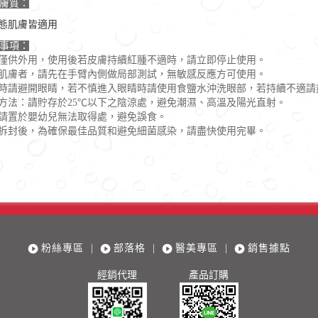
膚質：
態肌膚皆適用
事項：
僅供外用，使用後若皮膚持續紅腫不適時，請立即停止使用。
肌膚者，請先在手臂內側做局部測試，無敏感反應方可使用。
時請避開眼睛，若不慎進入眼睛時請使用食鹽水沖洗眼部，若持續不適請
方法：請貯存於25℃以下之陰涼處，避免潮濕、高溫及陽光直射。
請置於嬰幼兒無法取得處，避免誤食。
拆封後，為確保最佳品質和避免細菌感染，請盡快使用完畢。
粉絲專區
|
部落格
|
醫美專區
|
銷售據點
經銷代理
產品訂購